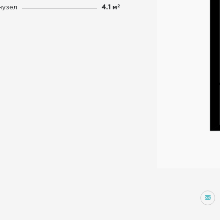
2
нузел
4.1 м