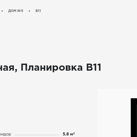
ДОМ №5
B11
ная, Планировка B11
2
ридор
5.8 м