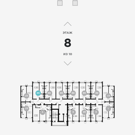
ЭТАЖ
8
ИЗ 10
B13
B12
B13
B12
B13
B12
L12
L11
L13
L
A
B
B11
B