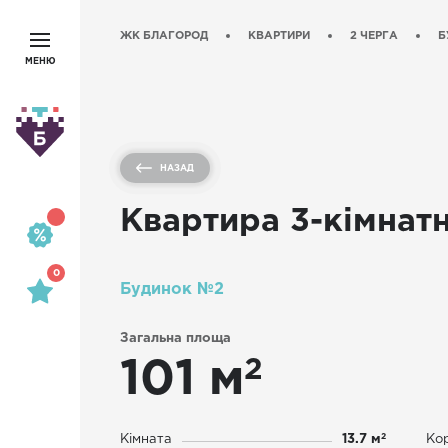
ЖК БЛАГОРОД
КВАРТИРИ
2 ЧЕРГА
Б
МЕНЮ
НАЗАД
Квартира 3-кімнатн
0
Будинок №2
Загальна площа
2
101 м
2
Кімната
13.7 м
Ко