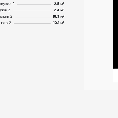
2
нвузол 2
2.5 м
2
джія 2
2.4 м
2
альня 2
18.3 м
2
ната 2
10.1 м