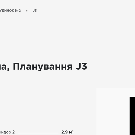
УДИНОК №2
J3
а, Планування J3
2
ридор 2
2.9 м