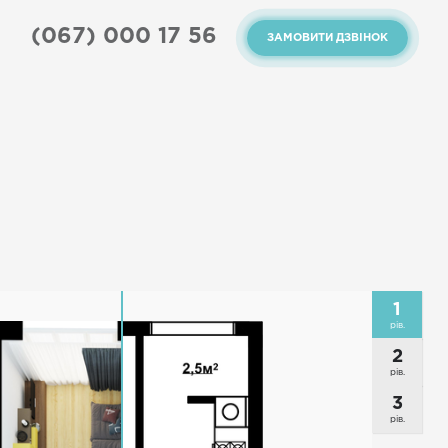
(067) 000 17 56
ЗАМОВИТИ ДЗВІНОК
1
рів.
2
рів.
3
рів.