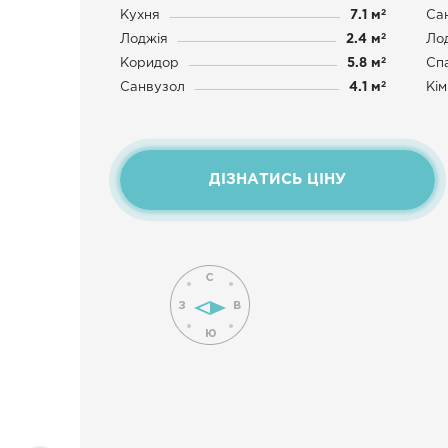
2
Кухня
7.1 м
Са
2
Лоджія
2.4 м
Ло
2
Коридор
5.8 м
Сп
2
Санвузол
4.1 м
Кім
ДІЗНАТИСЬ ЦІНУ