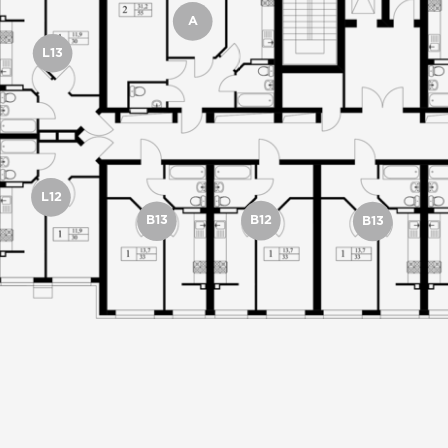
A
L13
L12
B12
B13
B13