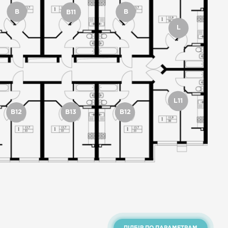
B
B
B11
L
L11
B13
B12
B12