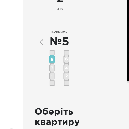
З 10
БУДИНОК
№5
Оберіть
квартиру