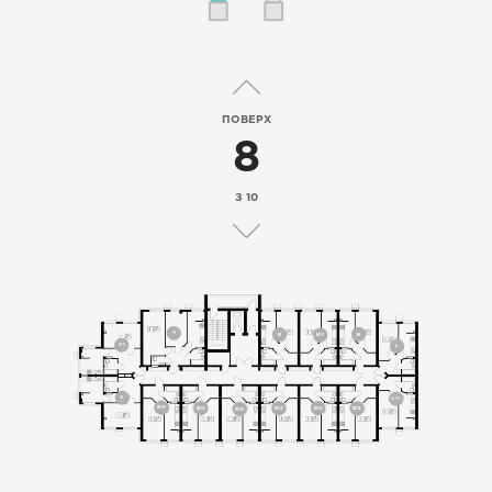
ПОВЕРХ
8
З 10
A
B
B
B11
O1
L
O
L11
B13
B13
B12
B12
B12
B13