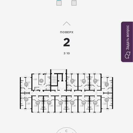
Задать вопрос
ПОВЕРХ
2
З 10
A
B
B
B11
L13
L
L12
L11
B13
B12
B12
B12
B13
B13