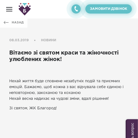
ЗАМОВИТИ ДЗВІНОК
НАЗАД
08.03.2019
НОВИНИ
Вітаємо зі святом краси та жіночності
улюблених жінок!
Нехай життя буде сповнене незабутніх подій та приємних
емоцій. Бажаємо, щоб кожна з вас відчувала себе єдиною і
неповторною, закоханою та коханою
Нехай весна надихає на чудові зміни, вдалі рішення!
Зі святом, ЖК Благород!
Задать вопрос