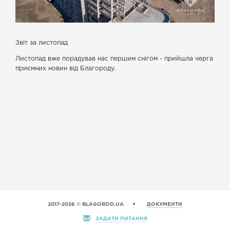
Звіт за листопад
Листопад вже порадував нас першим снігом - прийшла черга
приємних новин від Благороду.
На Богуславській, 1 - все більше простінків і віконних отворів.
Ведеться цегляна кладка, з середини вже відчуваєш розміри
квартири.
На Богуславській, 3 залишився останній поверх. Монолітні
роботи тут добігають кінця.
На Богуславській, 5 змонтовані пілони першого поверху.
Опалубка і команда монолітчиків з третього будинку
переміщується до п’ятого, щоб тут нарощувати темпи.
Наші клієнти - дивовижні люди! Цього місяця син купив
квартиру для літніх батьків. «Хочу проводити з ними більше
часу, вони так багато для мене зробили!» Це так приємно!
2017-2026 © BLAGOROD.UA
ДОКУМЕНТИ
Є цікава новина для тих, хто до кінця читає публікації на
ЗАДАТИ ПИТАННЯ
нашому сайті. З 15 грудня відкривається продаж квартир на